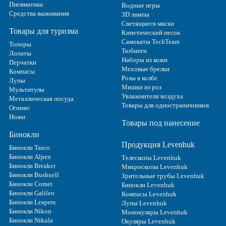
Пневматика
Водные игры
Средства выживания
3D лампы
Светящиеся маски
Товары для туризма
Кинетический песок
Самокаты TechTeam
Топоры
Тюбинги
Лопаты
Наборы из кожи
Перчатки
Меховые брелки
Компасы
Розы в колбе
Лупы
Мишки из роз
Мультитулы
Увлажнители воздуха
Металлическая посуда
Товары для одностраничников
Огниво
Ножи
Товары под нанесение
Бинокли
Продукция Levenhuk
Бинокли Tasco
Бинокли Alpen
Телескопы Levenhuk
Бинокли Breaker
Микроскопы Levenhuk
Бинокли Bushnell
Зрительные трубы Levenhuk
Бинокли Comet
Бинокли Levenhuk
Бинокли Galileo
Компасы Levenhuk
Бинокли Leapers
Лупы Levenhuk
Бинокли Nikon
Монокуляры Levenhuk
Бинокли Nikula
Окуляры Levenhuk