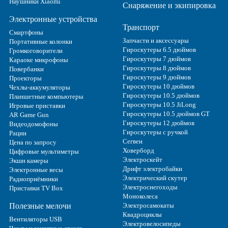
Наушники Xiaomi
Снаряжение и экипировка
Электронные устройства
Транспорт
Смартфоны
Запчасти и аксессуары
Портативные колонки
Гироскутеры 6.5 дюймов
Громкоговорители
Гироскутеры 7 дюймов
Караоке микрофоны
Гироскутеры 8 дюймов
Повербанки
Гироскутеры 9 дюймов
Проекторы
Гироскутеры 10 дюймов
Чехлы-аккумуляторы
Гироскутеры 10.5 дюймов
Планшетные компьютеры
Гироскутеры 10.5 JiLong
Игровые приставки
Гироскутеры 10.5 дюймов GT
AR Game Gun
Гироскутеры 12 дюймов
Видеодомофоны
Гироскутеры с ручкой
Рации
Сегвеи
Цена по запросу
Ховерборд
Цифровые мультиметры
Электроскейт
Экшн камеры
Дрифт электробайки
Электронные весы
Электрический скутер
Радиоприёмники
Электроснегоходы
Приставки TV Box
Моноколеса
Полезные мелочи
Электросамокаты
Квадроциклы
Вентиляторы USB
Электровелосипеды