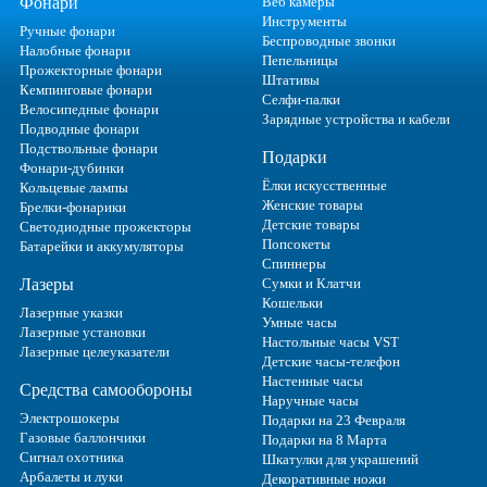
Фонари
Веб камеры
Инструменты
Ручные фонари
Беспроводные звонки
Налобные фонари
Пепельницы
Прожекторные фонари
Штативы
Кемпинговые фонари
Селфи-палки
Велосипедные фонари
Зарядные устройства и кабели
Подводные фонари
Подствольные фонари
Подарки
Фонари-дубинки
Ёлки искусственные
Кольцевые лампы
Женские товары
Брелки-фонарики
Детские товары
Светодиодные прожекторы
Попсокеты
Батарейки и аккумуляторы
Спиннеры
Лазеры
Сумки и Клатчи
Кошельки
Лазерные указки
Умные часы
Лазерные установки
Настольные часы VST
Лазерные целеуказатели
Детские часы-телефон
Настенные часы
Средства самообороны
Наручные часы
Электрошокеры
Подарки на 23 Февраля
Газовые баллончики
Подарки на 8 Марта
Сигнал охотника
Шкатулки для украшений
Арбалеты и луки
Декоративные ножи