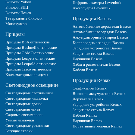
Бинокли Yukon
Цифровые камеры Levenhuk
Бинокли БПЦ
Аксессуары Levenhuk
Бинокли Поиск
Театральные бинокли
Продукция Baseus
Монокуляры
Автомобильные держатели Baseus
Автомобильные зарядки Baseus
Прицелы
Аккумуляторные батареи Baseus
Прицелы BSA оптические
Беспроводные зарядки Baseus
Прицелы Bushnell оптические
Зарядные устройства Baseus
Прицелы GAMO оптические
Защитные стекла Baseus
Прицелы Leapers оптические
Наушники Baseus
Прицелы Leupold оптические
Хабы и разветвители Baseus
Прицелы Tasco оптические
Кабели Baseus
Коллиматорные прицелы
Продукция Remax
Светодиодное освещение
Селфи-палки Remax
Светодиодные светильники
Внешние аккумуляторы Remax
Светодиодные лампочки
Держатели Remax
Светодиодные доски
Зарядные устройства Remax
Светодиодная лента
Защитные стекла Remax
Садовые светильники
Кабели Remax
Умные лампочки
Наушники Remax
Светодиодные установки
Портативные колонки Remax
Бегущие строки