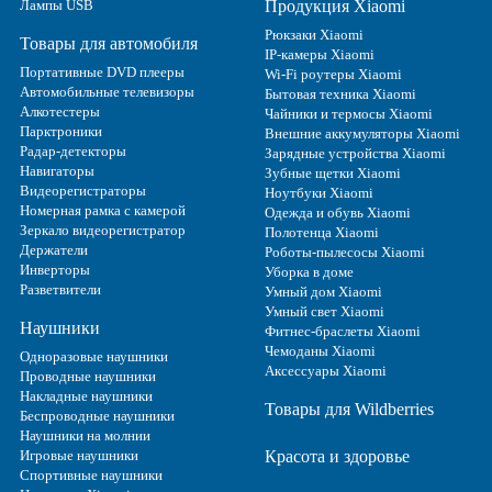
Лампы USB
Продукция Xiaomi
Рюкзаки Xiaomi
Товары для автомобиля
IP-камеры Xiaomi
Портативные DVD плееры
Wi-Fi роутеры Xiaomi
Автомобильные телевизоры
Бытовая техника Xiaomi
Алкотестеры
Чайники и термосы Xiaomi
Парктроники
Внешние аккумуляторы Xiaomi
Радар-детекторы
Зарядные устройства Xiaomi
Навигаторы
Зубные щетки Xiaomi
Видеорегистраторы
Ноутбуки Xiaomi
Номерная рамка с камерой
Одежда и обувь Xiaomi
Зеркало видеорегистратор
Полотенца Xiaomi
Держатели
Роботы-пылесосы Xiaomi
Инверторы
Уборка в доме
Разветвители
Умный дом Xiaomi
Умный свет Xiaomi
Наушники
Фитнес-браслеты Xiaomi
Чемоданы Xiaomi
Одноразовые наушники
Аксессуары Xiaomi
Проводные наушники
Накладные наушники
Товары для Wildberries
Беспроводные наушники
Наушники на молнии
Игровые наушники
Красота и здоровье
Спортивные наушники