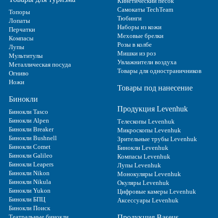
Кинетический песок
Самокаты TechTeam
Топоры
Тюбинги
Лопаты
Наборы из кожи
Перчатки
Меховые брелки
Компасы
Розы в колбе
Лупы
Мишки из роз
Мультитулы
Увлажнители воздуха
Металлическая посуда
Товары для одностраничников
Огниво
Ножи
Товары под нанесение
Бинокли
Продукция Levenhuk
Бинокли Tasco
Бинокли Alpen
Телескопы Levenhuk
Бинокли Breaker
Микроскопы Levenhuk
Бинокли Bushnell
Зрительные трубы Levenhuk
Бинокли Comet
Бинокли Levenhuk
Бинокли Galileo
Компасы Levenhuk
Бинокли Leapers
Лупы Levenhuk
Бинокли Nikon
Монокуляры Levenhuk
Бинокли Nikula
Окуляры Levenhuk
Бинокли Yukon
Цифровые камеры Levenhuk
Бинокли БПЦ
Аксессуары Levenhuk
Бинокли Поиск
Театральные бинокли
Продукция Baseus