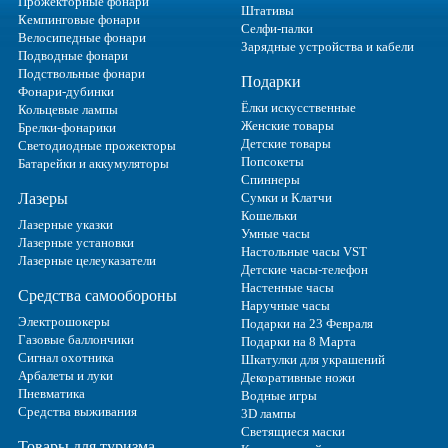
Прожекторные фонари
Штативы
Кемпинговые фонари
Селфи-палки
Велосипедные фонари
Зарядные устройства и кабели
Подводные фонари
Подствольные фонари
Подарки
Фонари-дубинки
Ёлки искусственные
Кольцевые лампы
Женские товары
Брелки-фонарики
Детские товары
Светодиодные прожекторы
Попсокеты
Батарейки и аккумуляторы
Спиннеры
Лазеры
Сумки и Клатчи
Кошельки
Лазерные указки
Умные часы
Лазерные установки
Настольные часы VST
Лазерные целеуказатели
Детские часы-телефон
Настенные часы
Средства самообороны
Наручные часы
Электрошокеры
Подарки на 23 Февраля
Газовые баллончики
Подарки на 8 Марта
Сигнал охотника
Шкатулки для украшений
Арбалеты и луки
Декоративные ножи
Пневматика
Водные игры
Средства выживания
3D лампы
Светящиеся маски
Товары для туризма