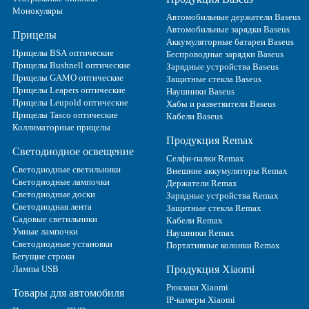
Монокуляры
Автомобильные держатели Baseus
Автомобильные зарядки Baseus
Прицелы
Аккумуляторные батареи Baseus
Прицелы BSA оптические
Беспроводные зарядки Baseus
Прицелы Bushnell оптические
Зарядные устройства Baseus
Прицелы GAMO оптические
Защитные стекла Baseus
Прицелы Leapers оптические
Наушники Baseus
Прицелы Leupold оптические
Хабы и разветвители Baseus
Прицелы Tasco оптические
Кабели Baseus
Коллиматорные прицелы
Продукция Remax
Светодиодное освещение
Селфи-палки Remax
Светодиодные светильники
Внешние аккумуляторы Remax
Светодиодные лампочки
Держатели Remax
Светодиодные доски
Зарядные устройства Remax
Светодиодная лента
Защитные стекла Remax
Садовые светильники
Кабели Remax
Умные лампочки
Наушники Remax
Светодиодные установки
Портативные колонки Remax
Бегущие строки
Лампы USB
Продукция Xiaomi
Рюкзаки Xiaomi
Товары для автомобиля
IP-камеры Xiaomi