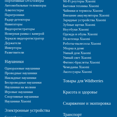
Портативные DVD плееры
Wi-Fi роутеры Xiaomi
Автомобильные телевизоры
Бытовая техника Xiaomi
Алкотестеры
Чайники и термосы Xiaomi
Парктроники
Внешние аккумуляторы Xiaomi
Радар-детекторы
Зарядные устройства Xiaomi
Навигаторы
Зубные щетки Xiaomi
Видеорегистраторы
Ноутбуки Xiaomi
Номерная рамка с камерой
Одежда и обувь Xiaomi
Зеркало видеорегистратор
Полотенца Xiaomi
Держатели
Роботы-пылесосы Xiaomi
Инверторы
Уборка в доме
Разветвители
Умный дом Xiaomi
Умный свет Xiaomi
Наушники
Фитнес-браслеты Xiaomi
Чемоданы Xiaomi
Одноразовые наушники
Аксессуары Xiaomi
Проводные наушники
Накладные наушники
Товары для Wildberries
Беспроводные наушники
Наушники на молнии
Игровые наушники
Красота и здоровье
Спортивные наушники
Наушники Xiaomi
Снаряжение и экипировка
Электронные устройства
Транспорт