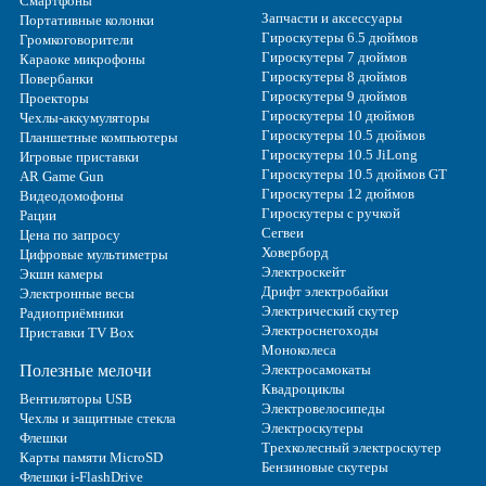
Смартфоны
Запчасти и аксессуары
Портативные колонки
Гироскутеры 6.5 дюймов
Громкоговорители
Гироскутеры 7 дюймов
Караоке микрофоны
Гироскутеры 8 дюймов
Повербанки
Гироскутеры 9 дюймов
Проекторы
Гироскутеры 10 дюймов
Чехлы-аккумуляторы
Гироскутеры 10.5 дюймов
Планшетные компьютеры
Гироскутеры 10.5 JiLong
Игровые приставки
Гироскутеры 10.5 дюймов GT
AR Game Gun
Гироскутеры 12 дюймов
Видеодомофоны
Гироскутеры с ручкой
Рации
Сегвеи
Цена по запросу
Ховерборд
Цифровые мультиметры
Электроскейт
Экшн камеры
Дрифт электробайки
Электронные весы
Электрический скутер
Радиоприёмники
Электроснегоходы
Приставки TV Box
Моноколеса
Полезные мелочи
Электросамокаты
Квадроциклы
Вентиляторы USB
Электровелосипеды
Чехлы и защитные стекла
Электроскутеры
Флешки
Трехколесный электроскутер
Карты памяти MicroSD
Бензиновые скутеры
Флешки i-FlashDrive