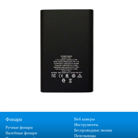
Фонари
Веб камеры
Инструменты
Ручные фонари
Беспроводные звонки
Налобные фонари
Пепельницы