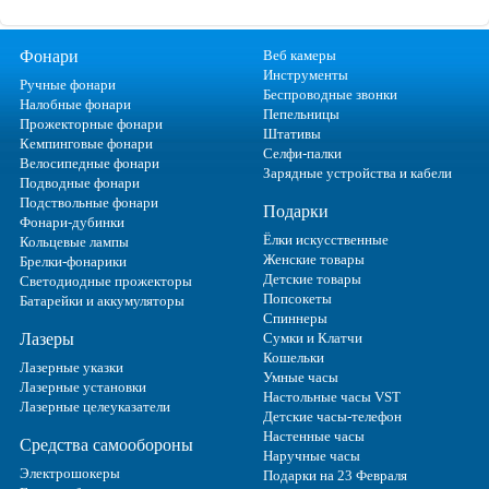
Фонари
Веб камеры
Инструменты
Ручные фонари
Беспроводные звонки
Налобные фонари
Пепельницы
Прожекторные фонари
Штативы
Кемпинговые фонари
Селфи-палки
Велосипедные фонари
Зарядные устройства и кабели
Подводные фонари
Подствольные фонари
Подарки
Фонари-дубинки
Ёлки искусственные
Кольцевые лампы
Женские товары
Брелки-фонарики
Детские товары
Светодиодные прожекторы
Попсокеты
Батарейки и аккумуляторы
Спиннеры
Лазеры
Сумки и Клатчи
Кошельки
Лазерные указки
Умные часы
Лазерные установки
Настольные часы VST
Лазерные целеуказатели
Детские часы-телефон
Настенные часы
Средства самообороны
Наручные часы
Электрошокеры
Подарки на 23 Февраля