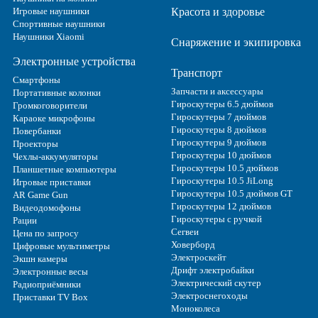
Игровые наушники
Красота и здоровье
Спортивные наушники
Наушники Xiaomi
Снаряжение и экипировка
Электронные устройства
Транспорт
Смартфоны
Запчасти и аксессуары
Портативные колонки
Гироскутеры 6.5 дюймов
Громкоговорители
Гироскутеры 7 дюймов
Караоке микрофоны
Гироскутеры 8 дюймов
Повербанки
Гироскутеры 9 дюймов
Проекторы
Гироскутеры 10 дюймов
Чехлы-аккумуляторы
Гироскутеры 10.5 дюймов
Планшетные компьютеры
Гироскутеры 10.5 JiLong
Игровые приставки
Гироскутеры 10.5 дюймов GT
AR Game Gun
Гироскутеры 12 дюймов
Видеодомофоны
Гироскутеры с ручкой
Рации
Сегвеи
Цена по запросу
Ховерборд
Цифровые мультиметры
Электроскейт
Экшн камеры
Дрифт электробайки
Электронные весы
Электрический скутер
Радиоприёмники
Электроснегоходы
Приставки TV Box
Моноколеса