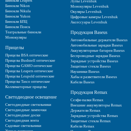
Бинокли Leapers
Лупы Levenhuk
Бинокли Nikon
Монокуляры Levenhuk
Бинокли Nikula
Окуляры Levenhuk
Бинокли Yukon
Цифровые камеры Levenhuk
Бинокли БПЦ
Аксессуары Levenhuk
Бинокли Поиск
Театральные бинокли
Продукция Baseus
Монокуляры
Автомобильные держатели Baseus
Автомобильные зарядки Baseus
Прицелы
Аккумуляторные батареи Baseus
Прицелы BSA оптические
Беспроводные зарядки Baseus
Прицелы Bushnell оптические
Зарядные устройства Baseus
Прицелы GAMO оптические
Защитные стекла Baseus
Прицелы Leapers оптические
Наушники Baseus
Прицелы Leupold оптические
Хабы и разветвители Baseus
Прицелы Tasco оптические
Кабели Baseus
Коллиматорные прицелы
Продукция Remax
Светодиодное освещение
Селфи-палки Remax
Светодиодные светильники
Внешние аккумуляторы Remax
Светодиодные лампочки
Держатели Remax
Светодиодные доски
Зарядные устройства Remax
Светодиодная лента
Защитные стекла Remax
Садовые светильники
Кабели Remax
Умные лампочки