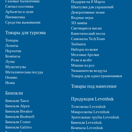
Газовые баллончики
Подарки на 8 Марта
Сигнал охотника
Шкатулки для украшений
Арбалеты и луки
Декоративные ножи
Пневматика
Водные игры
Средства выживания
3D лампы
Светящиеся маски
Товары для туризма
Кинетический песок
Самокаты TechTeam
Топоры
Тюбинги
Лопаты
Наборы из кожи
Перчатки
Меховые брелки
Компасы
Розы в колбе
Лупы
Мишки из роз
Мультитулы
Увлажнители воздуха
Металлическая посуда
Товары для одностраничников
Огниво
Ножи
Товары под нанесение
Бинокли
Продукция Levenhuk
Бинокли Tasco
Бинокли Alpen
Телескопы Levenhuk
Бинокли Breaker
Микроскопы Levenhuk
Бинокли Bushnell
Зрительные трубы Levenhuk
Бинокли Comet
Бинокли Levenhuk
Бинокли Galileo
Компасы Levenhuk