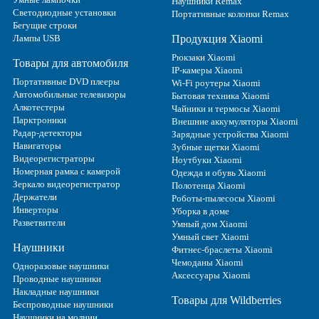
Наушники Remax
Светодиодные установки
Портативные колонки Remax
Бегущие строки
Лампы USB
Продукция Xiaomi
Рюкзаки Xiaomi
Товары для автомобиля
IP-камеры Xiaomi
Портативные DVD плееры
Wi-Fi роутеры Xiaomi
Автомобильные телевизоры
Бытовая техника Xiaomi
Алкотестеры
Чайники и термосы Xiaomi
Парктроники
Внешние аккумуляторы Xiaomi
Радар-детекторы
Зарядные устройства Xiaomi
Навигаторы
Зубные щетки Xiaomi
Видеорегистраторы
Ноутбуки Xiaomi
Номерная рамка с камерой
Одежда и обувь Xiaomi
Зеркало видеорегистратор
Полотенца Xiaomi
Держатели
Роботы-пылесосы Xiaomi
Инверторы
Уборка в доме
Разветвители
Умный дом Xiaomi
Умный свет Xiaomi
Наушники
Фитнес-браслеты Xiaomi
Чемоданы Xiaomi
Одноразовые наушники
Аксессуары Xiaomi
Проводные наушники
Накладные наушники
Товары для Wildberries
Беспроводные наушники
Наушники на молнии