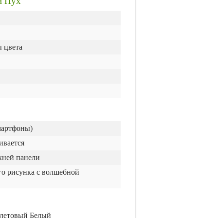
и Пух"
ы цвета
мартфоны)
ивается
хней панели
го рисунка с волшебной
летовый Белый