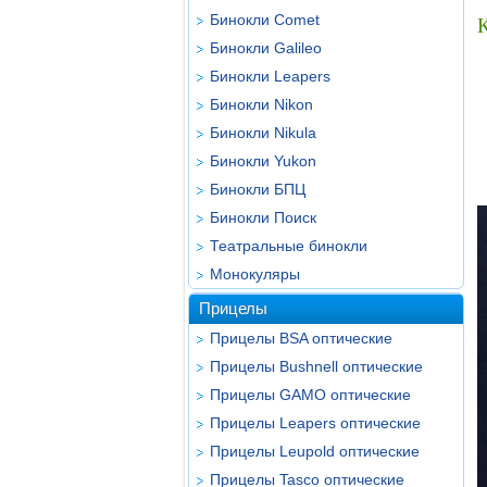
Бинокли Comet
Бинокли Galileo
Бинокли Leapers
Бинокли Nikon
Бинокли Nikula
Бинокли Yukon
Бинокли БПЦ
Бинокли Поиск
Театральные бинокли
Монокуляры
Прицелы
Прицелы BSA оптические
Прицелы Bushnell оптические
Прицелы GAMO оптические
Прицелы Leapers оптические
Прицелы Leupold оптические
Прицелы Tasco оптические