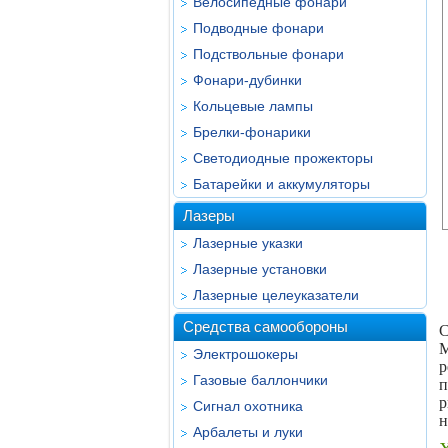
Велосипедные фонари
Подводные фонари
Подствольные фонари
Фонари-дубинки
Кольцевые лампы
Брелки-фонарики
Светодиодные прожекторы
Батарейки и аккумуляторы
Лазеры
Лазерные указки
Лазерные установки
Лазерные целеуказатели
Средства самообороны
С
М
Электрошокеры
р
Газовые баллончики
п
р
Сигнал охотника
н
Арбалеты и луки