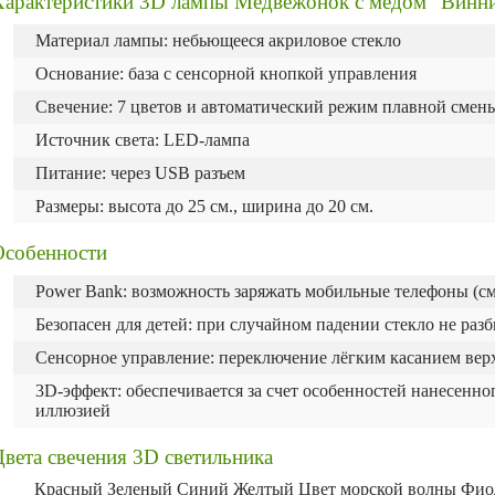
Характеристики 3D лампы Медвежонок с мёдом "Винн
Материал лампы: небьющееся акриловое стекло
Основание: база с сенсорной кнопкой управления
Свечение: 7 цветов и автоматический режим плавной смен
Источник света: LED-лампа
Питание: через USB разъем
Размеры: высота до 25 см., ширина до 20 см.
Особенности
Power Bank: возможность заряжать мобильные телефоны (с
Безопасен для детей: при случайном падении стекло не разб
Сенсорное управление: переключение лёгким касанием вер
3D-эффект: обеспечивается за счет особенностей нанесенно
иллюзией
вета свечения 3D светильника
Красный Зеленый Синий Желтый Цвет морской волны Фио