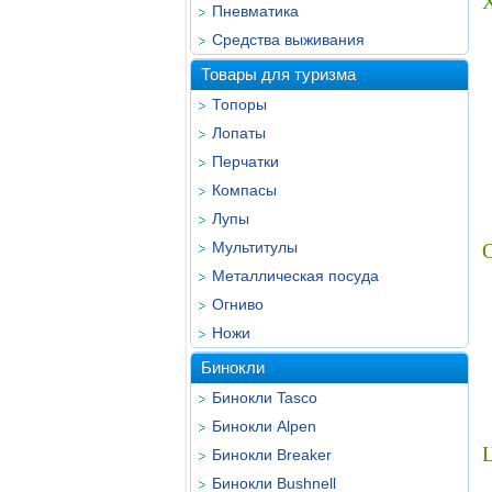
Пневматика
Средства выживания
Товары для туризма
Топоры
Лопаты
Перчатки
Компасы
Лупы
Мультитулы
Металлическая посуда
Огниво
Ножи
Бинокли
Бинокли Tasco
Бинокли Alpen
Ц
Бинокли Breaker
Бинокли Bushnell