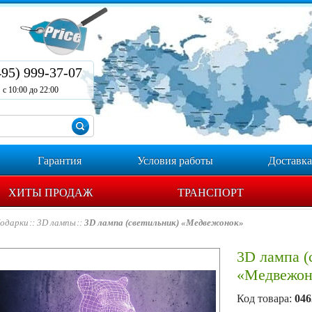
495) 999-37-07
с 10:00 до 22:00
Гарантия
Условия работы
Доставка
ХИТЫ ПРОДАЖ
ТРАНСПОРТ
одарки
3D лампы
3D лампа (светильник) «Медвежонок»
3D лампа (
«Медвежон
Код товара:
046