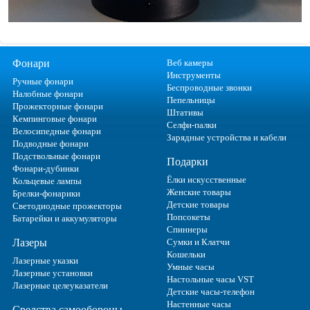
Фонари
Веб камеры
Инструменты
Ручные фонари
Беспроводные звонки
Налобные фонари
Пепельницы
Прожекторные фонари
Штативы
Кемпинговые фонари
Селфи-палки
Велосипедные фонари
Зарядные устройства и кабели
Подводные фонари
Подствольные фонари
Подарки
Фонари-дубинки
Ёлки искусственные
Кольцевые лампы
Женские товары
Брелки-фонарики
Детские товары
Светодиодные прожекторы
Попсокеты
Батарейки и аккумуляторы
Спиннеры
Лазеры
Сумки и Клатчи
Кошельки
Лазерные указки
Умные часы
Лазерные установки
Настольные часы VST
Лазерные целеуказатели
Детские часы-телефон
Настенные часы
Средства самообороны