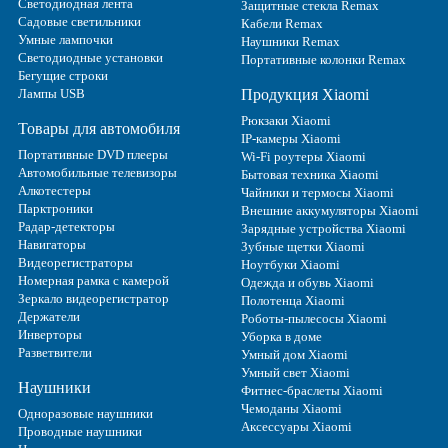
Светодиодная лента
Защитные стекла Remax
Садовые светильники
Кабели Remax
Умные лампочки
Наушники Remax
Светодиодные установки
Портативные колонки Remax
Бегущие строки
Лампы USB
Продукция Xiaomi
Рюкзаки Xiaomi
Товары для автомобиля
IP-камеры Xiaomi
Портативные DVD плееры
Wi-Fi роутеры Xiaomi
Автомобильные телевизоры
Бытовая техника Xiaomi
Алкотестеры
Чайники и термосы Xiaomi
Парктроники
Внешние аккумуляторы Xiaomi
Радар-детекторы
Зарядные устройства Xiaomi
Навигаторы
Зубные щетки Xiaomi
Видеорегистраторы
Ноутбуки Xiaomi
Номерная рамка с камерой
Одежда и обувь Xiaomi
Зеркало видеорегистратор
Полотенца Xiaomi
Держатели
Роботы-пылесосы Xiaomi
Инверторы
Уборка в доме
Разветвители
Умный дом Xiaomi
Умный свет Xiaomi
Наушники
Фитнес-браслеты Xiaomi
Чемоданы Xiaomi
Одноразовые наушники
Аксессуары Xiaomi
Проводные наушники