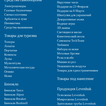
Наручные часы
Электрошокеры
Подарки на 23 Февраля
Газовые баллончики
Подарки на 8 Марта
Сигнал охотника
Шкатулки для украшений
Арбалеты и луки
Декоративные ножи
Пневматика
Водные игры
Средства выживания
3D лампы
Светящиеся маски
Товары для туризма
Кинетический песок
Самокаты TechTeam
Топоры
Тюбинги
Лопаты
Наборы из кожи
Перчатки
Меховые брелки
Компасы
Розы в колбе
Лупы
Мишки из роз
Мультитулы
Увлажнители воздуха
Металлическая посуда
Товары для одностраничников
Огниво
Ножи
Товары под нанесение
Бинокли
Продукция Levenhuk
Бинокли Tasco
Бинокли Alpen
Телескопы Levenhuk
Бинокли Breaker
Микроскопы Levenhuk
Бинокли Bushnell
Зрительные трубы Levenhuk