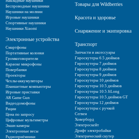
Накладные наушники
Товары для Wildberries
Беспроводные наушники
Наушники на молнии
Игровые наушники
Красота и здоровье
Спортивные наушники
Наушники Xiaomi
Снаряжение и экипировка
Электронные устройства
Транспорт
Смартфоны
Запчасти и аксессуары
Портативные колонки
Гироскутеры 6.5 дюймов
Громкоговорители
Гироскутеры 7 дюймов
Караоке микрофоны
Гироскутеры 8 дюймов
Повербанки
Гироскутеры 9 дюймов
Проекторы
Гироскутеры 10 дюймов
Чехлы-аккумуляторы
Гироскутеры 10.5 дюймов
Планшетные компьютеры
Гироскутеры 10.5 JiLong
Игровые приставки
Гироскутеры 10.5 дюймов GT
AR Game Gun
Гироскутеры 12 дюймов
Видеодомофоны
Гироскутеры с ручкой
Рации
Сегвеи
Цена по запросу
Ховерборд
Цифровые мультиметры
Электроскейт
Экшн камеры
Дрифт электробайки
Электронные весы
Электрический скутер
Радиоприёмники