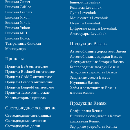
Бинокли Comet
Бинокли Levenhuk
Бинокли Galileo
Компасы Levenhuk
Бинокли Leapers
Лупы Levenhuk
Бинокли Nikon
Монокуляры Levenhuk
Бинокли Nikula
Окуляры Levenhuk
Бинокли Yukon
Цифровые камеры Levenhuk
Бинокли БПЦ
Аксессуары Levenhuk
Бинокли Поиск
Театральные бинокли
Продукция Baseus
Монокуляры
Автомобильные держатели Baseus
Автомобильные зарядки Baseus
Прицелы
Аккумуляторные батареи Baseus
Прицелы BSA оптические
Беспроводные зарядки Baseus
Прицелы Bushnell оптические
Зарядные устройства Baseus
Прицелы GAMO оптические
Защитные стекла Baseus
Прицелы Leapers оптические
Наушники Baseus
Прицелы Leupold оптические
Хабы и разветвители Baseus
Прицелы Tasco оптические
Кабели Baseus
Коллиматорные прицелы
Продукция Remax
Светодиодное освещение
Селфи-палки Remax
Светодиодные светильники
Внешние аккумуляторы Remax
Светодиодные лампочки
Держатели Remax
Светодиодные доски
Зарядные устройства Remax