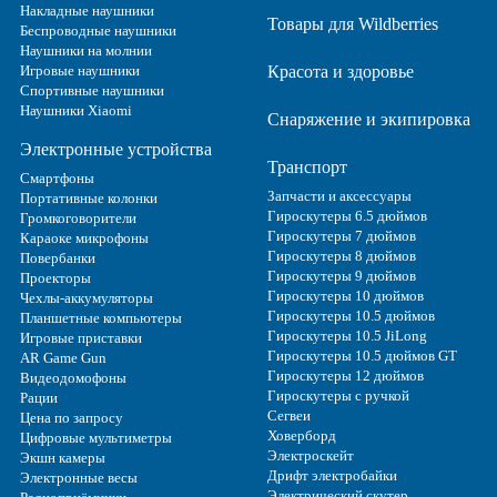
Накладные наушники
Товары для Wildberries
Беспроводные наушники
Наушники на молнии
Игровые наушники
Красота и здоровье
Спортивные наушники
Наушники Xiaomi
Снаряжение и экипировка
Электронные устройства
Транспорт
Смартфоны
Запчасти и аксессуары
Портативные колонки
Гироскутеры 6.5 дюймов
Громкоговорители
Гироскутеры 7 дюймов
Караоке микрофоны
Гироскутеры 8 дюймов
Повербанки
Гироскутеры 9 дюймов
Проекторы
Гироскутеры 10 дюймов
Чехлы-аккумуляторы
Гироскутеры 10.5 дюймов
Планшетные компьютеры
Гироскутеры 10.5 JiLong
Игровые приставки
Гироскутеры 10.5 дюймов GT
AR Game Gun
Гироскутеры 12 дюймов
Видеодомофоны
Гироскутеры с ручкой
Рации
Сегвеи
Цена по запросу
Ховерборд
Цифровые мультиметры
Электроскейт
Экшн камеры
Дрифт электробайки
Электронные весы
Электрический скутер