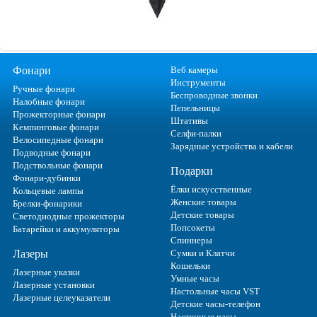
Фонари
Веб камеры
Инструменты
Ручные фонари
Беспроводные звонки
Налобные фонари
Пепельницы
Прожекторные фонари
Штативы
Кемпинговые фонари
Селфи-палки
Велосипедные фонари
Зарядные устройства и кабели
Подводные фонари
Подствольные фонари
Подарки
Фонари-дубинки
Ёлки искусственные
Кольцевые лампы
Женские товары
Брелки-фонарики
Детские товары
Светодиодные прожекторы
Попсокеты
Батарейки и аккумуляторы
Спиннеры
Лазеры
Сумки и Клатчи
Кошельки
Лазерные указки
Умные часы
Лазерные установки
Настольные часы VST
Лазерные целеуказатели
Детские часы-телефон
Настенные часы