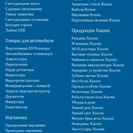
Светодиодная лента
Защитные стекла Remax
Садовые светильники
Кабели Remax
Умные лампочки
Наушники Remax
Светодиодные установки
Портативные колонки Remax
Бегущие строки
Лампы USB
Продукция Xiaomi
Рюкзаки Xiaomi
Товары для автомобиля
IP-камеры Xiaomi
Портативные DVD плееры
Wi-Fi роутеры Xiaomi
Автомобильные телевизоры
Бытовая техника Xiaomi
Алкотестеры
Чайники и термосы Xiaomi
Парктроники
Внешние аккумуляторы Xiaomi
Радар-детекторы
Зарядные устройства Xiaomi
Навигаторы
Зубные щетки Xiaomi
Видеорегистраторы
Ноутбуки Xiaomi
Номерная рамка с камерой
Одежда и обувь Xiaomi
Зеркало видеорегистратор
Полотенца Xiaomi
Держатели
Роботы-пылесосы Xiaomi
Инверторы
Уборка в доме
Разветвители
Умный дом Xiaomi
Умный свет Xiaomi
Наушники
Фитнес-браслеты Xiaomi
Чемоданы Xiaomi
Одноразовые наушники
Аксессуары Xiaomi
Проводные наушники