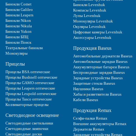
Бинокли Comet
Бинокли Levenhuk
Бинокли Galileo
Компасы Levenhuk
Бинокли Leapers
Лупы Levenhuk
Бинокли Nikon
Монокуляры Levenhuk
Бинокли Nikula
Окуляры Levenhuk
Бинокли Yukon
Цифровые камеры Levenhuk
Бинокли БПЦ
Аксессуары Levenhuk
Бинокли Поиск
Театральные бинокли
Продукция Baseus
Монокуляры
Автомобильные держатели Baseus
Автомобильные зарядки Baseus
Прицелы
Аккумуляторные батареи Baseus
Прицелы BSA оптические
Беспроводные зарядки Baseus
Прицелы Bushnell оптические
Зарядные устройства Baseus
Прицелы GAMO оптические
Защитные стекла Baseus
Прицелы Leapers оптические
Наушники Baseus
Прицелы Leupold оптические
Хабы и разветвители Baseus
Прицелы Tasco оптические
Кабели Baseus
Коллиматорные прицелы
Продукция Remax
Светодиодное освещение
Селфи-палки Remax
Светодиодные светильники
Внешние аккумуляторы Remax
Светодиодные лампочки
Держатели Remax
Светодиодные доски
Зарядные устройства Remax