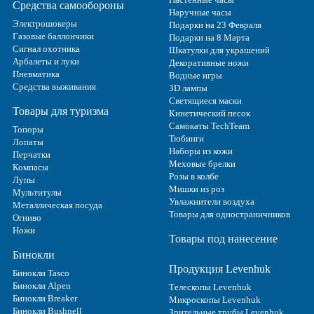
Средства самообороны
Наручные часы
Электрошокеры
Подарки на 23 Февраля
Газовые баллончики
Подарки на 8 Марта
Сигнал охотника
Шкатулки для украшений
Арбалеты и луки
Декоративные ножи
Пневматика
Водные игры
Средства выживания
3D лампы
Светящиеся маски
Товары для туризма
Кинетический песок
Самокаты TechTeam
Топоры
Тюбинги
Лопаты
Наборы из кожи
Перчатки
Меховые брелки
Компасы
Розы в колбе
Лупы
Мишки из роз
Мультитулы
Увлажнители воздуха
Металлическая посуда
Товары для одностраничников
Огниво
Ножи
Товары под нанесение
Бинокли
Продукция Levenhuk
Бинокли Tasco
Бинокли Alpen
Телескопы Levenhuk
Бинокли Breaker
Микроскопы Levenhuk
Бинокли Bushnell
Зрительные трубы Levenhuk